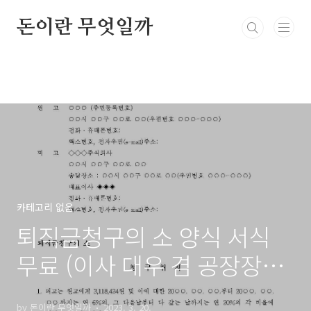
본문 바로가기
돈이란 무엇일까
카테고리 없음
퇴직금청구의 소 양식 서식
무료 (이사 대우 겸 공장장으
로 일한 경우)
by 돈이란 무엇일까
2023. 3. 20.