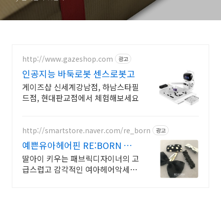
http://www.gazeshop.com
광고
인공지능 바둑로봇 센스로봇고
게이즈샵 신세계강남점, 하남스타필
드점, 현대판교점에서 체험해보세요
http://smartstore.naver.com/re_born
광고
예쁜유아헤어핀 RE:BORN 단
골고객이 많은 예쁜 리본핀
딸아이 키우는 패브릭디자이너의 고
급스럽고 감각적인 여아헤어악세서
리/ 유아헤어핀